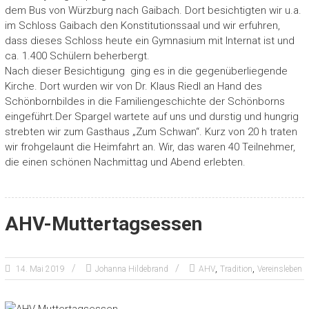
dem Bus von Würzburg nach Gaibach. Dort besichtigten wir u.a.
im Schloss Gaibach den Konstitutionssaal und wir erfuhren,
dass dieses Schloss heute ein Gymnasium mit Internat ist und
ca. 1.400 Schülern beherbergt.
Nach dieser Besichtigung ging es in die gegenüberliegende
Kirche. Dort wurden wir von Dr. Klaus Riedl an Hand des
Schönbornbildes in die Familiengeschichte der Schönborns
eingeführt.Der Spargel wartete auf uns und durstig und hungrig
strebten wir zum Gasthaus „Zum Schwan“. Kurz von 20 h traten
wir frohgelaunt die Heimfahrt an. Wir, das waren 40 Teilnehmer,
die einen schönen Nachmittag und Abend erlebten.
AHV-Muttertagsessen
,
,
14. Mai 2019
Johanna Hildebrand
AHV
Tradition
Vereinsleben