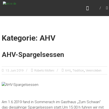
Zum
ARCW.DE
Inhalt
Würzburgs freundlicher Ruderclub
springen
Kategorie: AHV
AHV-Spargelsessen
,
,
13. Juni 2019
Roberto Molteni
AHV
Tradition
Vereinsleben
Am 1.6.2019 fand in Sommerach im Gasthaus „Zum Schwan“
das diesjährige Spargelsessen statt.Um 15.00 h fuhren wir mit