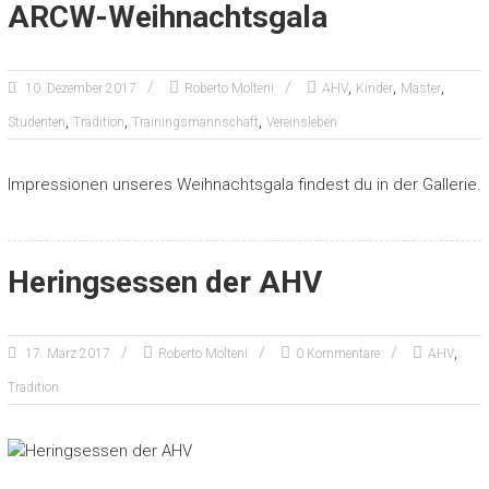
ARCW-Weihnachtsgala
,
,
,
10. Dezember 2017
Roberto Molteni
AHV
Kinder
Master
,
,
,
Studenten
Tradition
Trainingsmannschaft
Vereinsleben
Impressionen unseres Weihnachtsgala findest du in der Gallerie.
Heringsessen der AHV
,
17. März 2017
Roberto Molteni
0 Kommentare
AHV
Tradition