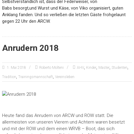
Selbstverständlich ist, dass der Federweiser, von
Babs besorgt,und Wurst und Käse, von Viko organisiert, guten
Anklang fanden. Und so verließen die letzten Gäste frohgelaunt
gegen 22 Uhr den ARCW.
Anrudern 2018
,
,
,
,
1. Mai 2018
Roberto Molteni
AHV
Kinder
Master
Studenten
,
,
Tradition
Trainingsmannschaft
Vereinsleben
Heute fand das Anrudern von ARCW und ROW statt. Die
allermeisten von unseren Vierern und Achtern waren besetzt
und mit der ROW und dem einen WRVB – Boot, das sich