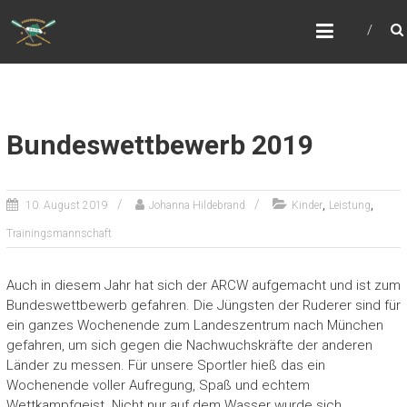
Zum
ARCW.DE
Inhalt
Würzburgs freundlicher Ruderclub
springen
Bundeswettbewerb 2019
,
,
10. August 2019
Johanna Hildebrand
Kinder
Leistung
Trainingsmannschaft
Auch in diesem Jahr hat sich der ARCW aufgemacht und ist zum
Bundeswettbewerb gefahren. Die Jüngsten der Ruderer sind für
ein ganzes Wochenende zum Landeszentrum nach München
gefahren, um sich gegen die Nachwuchskräfte der anderen
Länder zu messen. Für unsere Sportler hieß das ein
Wochenende voller Aufregung, Spaß und echtem
Wettkampfgeist. Nicht nur auf dem Wasser wurde sich