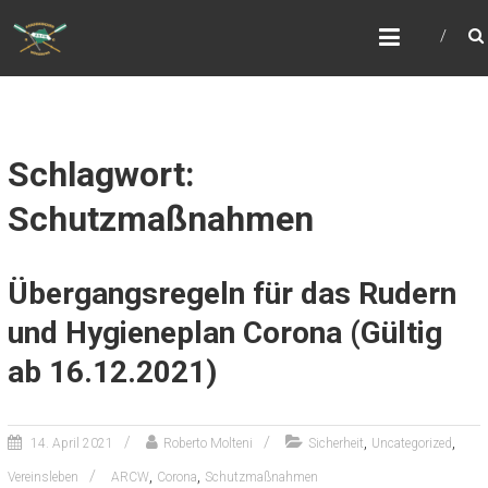
Zum
ARCW.DE
Inhalt
Würzburgs freundlicher Ruderclub
springen
Schlagwort:
Schutzmaßnahmen
Übergangsregeln für das Rudern
und Hygieneplan Corona (Gültig
ab 16.12.2021)
,
,
14. April 2021
Roberto Molteni
Sicherheit
Uncategorized
,
,
Vereinsleben
ARCW
Corona
Schutzmaßnahmen