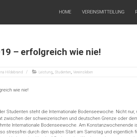
HOME
VEREINSMITTEILUNG
9 – erfolgreich wie nie!
,
,
na Hildebrand
Leistung
Studenten
Vereinsleben
er Studenten steht die Internationale Bodenseewoche. Nicht nur, 
at zwischen der schweizerischen und deutschen Grenze oder dem 
rühmte Internationale Bodenseewoche. Am Konstanzwochenende is
 so stressfrei durch den späten Start am Samstag und eigentlich fü