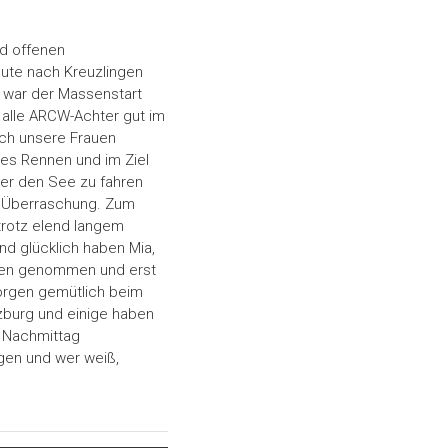
nd offenen
ute nach Kreuzlingen
 war der Massenstart
 alle ARCW-Achter gut im
uch unsere Frauen
lles Rennen und im Ziel
er den See zu fahren
ge Überraschung. Zum
trotz elend langem
d glücklich haben Mia,
gegen genommen und erst
orgen gemütlich beim
rzburg und einige haben
m Nachmittag
gen und wer weiß,