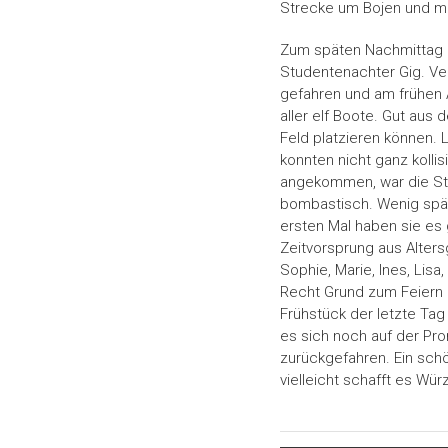
Strecke um Bojen und m
Zum späten Nachmittag h
Studentenachter Gig. Ve
gefahren und am frühen 
aller elf Boote. Gut aus
Feld platzieren können. 
konnten nicht ganz kollis
angekommen, war die St
bombastisch. Wenig spät
ersten Mal haben sie es
Zeitvorsprung aus Alter
Sophie, Marie, Ines, Li
Recht Grund zum Feiern 
Frühstück der letzte Ta
es sich noch auf der Pr
zurückgefahren. Ein sc
vielleicht schafft es Wü