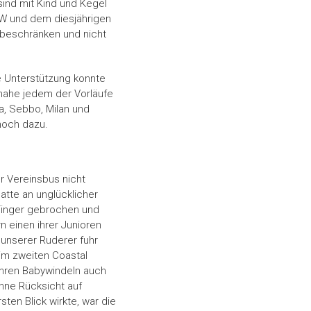
ind mit Kind und Kegel
W und dem diesjährigen
 beschränken und nicht
 Unterstützung konnte
nahe jedem der Vorläufe
a, Sebbo, Milan und
noch dazu.
r Vereinsbus nicht
atte an unglücklicher
 Finger gebrochen und
 einen ihrer Junioren
 unserer Ruderer fuhr
eim zweiten Coastal
ihren Babywindeln auch
ohne Rücksicht auf
ten Blick wirkte, war die