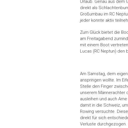
Urlaub. Genau aus dem G
direkt als Schlachtenb
Großumbau im RC Neptun 
jeder konnte aktiv teiln
Zum Glück bietet die Bo
am Freitagabend zuminde
mit einem Boot vertreten
Lucas (RC Neptun) den b
Am Samstag, dem eigentli
anspringen wollte. Im Ei
Stelle den Finger zwisch
unserem Männerachter de
ausleihen und auch Arne 
damit in die Schweiz, u
Rowing versuchte. Diese
direkt für sich entschie
Verluste durchgezogen. N