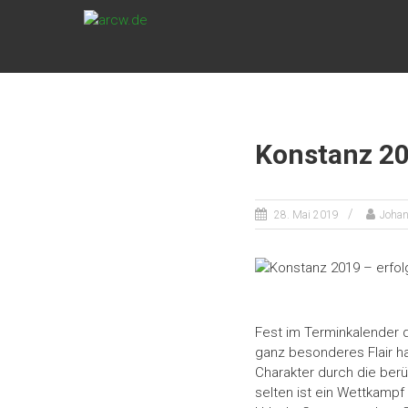
Zum
ARCW.DE
Inhalt
springen
Würzburgs
freundlicher
Ruderclub
Konstanz 201
28. Mai 2019
Johan
Fest im Terminkalender d
ganz besonderes Flair h
Charakter durch die be
selten ist ein Wettkampf