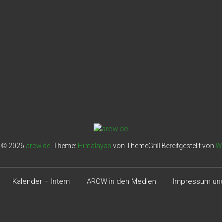
t © 2026
arcw.de
. Theme:
Himalayas
von ThemeGrill Bereitgestellt von
W
Kalender – Intern
ARCW in den Medien
Impressum und