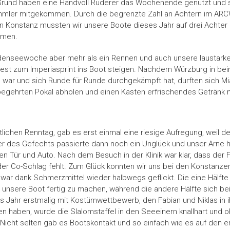
rund haben eine Handvoll Ruderer das Wochenende genutzt und s
ummler mitgekommen. Durch die begrenzte Zahl an Achtern im ARC
Konstanz mussten wir unsere Boote dieses Jahr auf drei Achter
ehmen.
denseewoche aber mehr als ein Rennen und auch unsere laustarke
st zum Imperiasprint ins Boot steigen. Nachdem Würzburg in bei
 war und sich Runde für Runde durchgekämpft hat, durften sich Mi
egehrten Pokal abholen und einen Kasten erfrischendes Getränk 
chen Renntag, gab es erst einmal eine riesige Aufregung, weil de
fer des Gefechts passierte dann noch ein Unglück und unser Arne h
en Tür und Auto. Nach dem Besuch in der Klinik war klar, dass der
r Co-Schlag fehlt. Zum Glück konnten wir uns bei den Konstanzern
war dank Schmerzmittel wieder halbwegs geflickt. Die eine Hälfte
m unsere Boot fertig zu machen, während die andere Hälfte sich b
s Jahr erstmalig mit Kostümwettbewerb, den Fabian und Niklas in 
den haben, wurde die Slalomstaffel in den Seeeinern knallhart und 
icht selten gab es Bootskontakt und so einfach wie es auf den ers