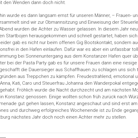
it den Wenden dann doch nicht.
in wurde es dann langsam ernst für unseren Männer, – Frauen- u
rsammelt sind wir zur Obmannsitzung und Einweisung der Steuerle
Abend wurden die Achter zu Wasser gelassen. In diesem Jahr neu
 den Startbojen herausgekommen und schnell gestartet, haben sich
Leider gab es nicht nur beim offenen Gig Bootskontakt, sondern a
ionsfrei in den Hafen einlaufen. Dafür war es aber ein unfassbar to
immung bei Sonnenuntergang aus dem Konstanzer Hafen quer üb
er bei der Pasta Party gab es für unsere Frauen dann eine riesi
 geschafft die Dauersieger aus Schaffhauen zu schlagen uns sich 
sgründen aus Treppchen zu kämpfen. Freudestrahlend, emotional un
sa, Anna, Kati, Caro und Steuerfrau Johanna den Wanderpokal ent
gehabt. Fröhlich wurde die Nacht durchzecht und am nächsten M
g in Konstanz genossen. Einige wollten schon früh zurück nach Wü
omenade gut gehen lassen, Konstanz angeschaut und sind erst a
hönes und durchweg erfolgreiches Wochenende ist zu Ende gegan
rzburg nächstes Jahr doch noch einen Achter mehr zu stellen.